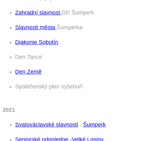
Zahradní slavnost
DD Šumperk
Slavnosti města
Šumperka
Diakonie Sobotín
Den Tance
Den Země
Společenský ples Vyšehoří
2021
Svatováclavské slavnosti
-
Šumperk
Seniorské odpoledne -Velké Losiny