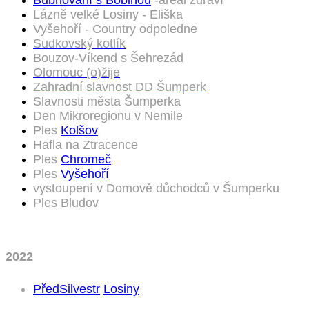
Lázně velké Losiny - Eliška
Vyšehoří -
Country odpoledne
Sudkovský kotlík
Bouzov-Víkend s Šehrezád
Olomouc (o)žije
Zahradní slavnost DD Šumperk
Slavnosti města Šumperka
Den Mikroregionu v Nemile
Ples
Kolšov
Hafla na Ztracence
Ples
Chromeč
Ples
Vyšehoří
vystoupení v Domově důchodců v Šumperku
Ples Bludov
2022
PředSilvestr
Losiny