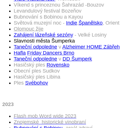
Víkend s princeznou Šahrazád -Bouzov
Levandulový festival Bozeňov
Bubnování s Bobinou a Kayou
Světová muzejní noc -
Indie
,
Španělsko
, Orient
Olomouc žije
Zahájení lázeňské sezóny
- Velké Losiny
Slavnosti města Šumperka
Taneční odpoledne
v
Alzheimer HOME Zábřeh
Hafla
Friday Dancers Brno
Taneční odpoledne
v
DD Šumperk
Hasičský ples
Rovensko
Obecní ples Sudkov
Hasičský ples Libina
Ples
Svébohov
2023
Flash mob Word wide 2023
Znojemské historické vinobraní
Bubnování s Bobinou
-areál zdraví