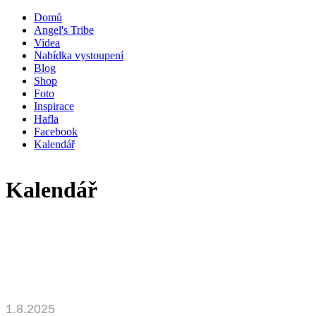
Domů
Angel's Tribe
Videa
Nabídka vystoupení
Blog
Shop
Foto
Inspirace
Hafla
Facebook
Kalendář
Kalendář
1.8.2025