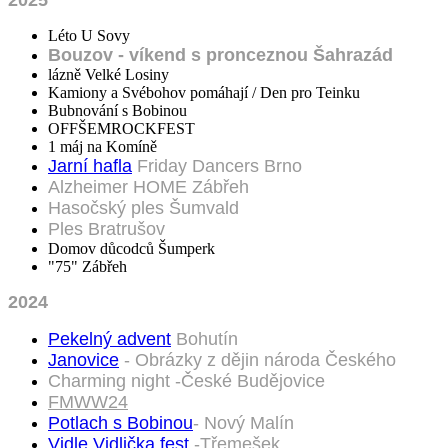
Léto U Sovy
Bouzov - víkend s pronceznou Šahrazád
lázně Velké Losiny
Kamiony a Svébohov pomáhají / Den pro Teinku
Bubnování s Bobinou
OFFŠEMROCKFEST
1 máj na Komíně
Jarní hafla
Friday Dancers Brno
Alzheimer HOME Zábřeh
Hasočský ples Šumvald
Ples Bratrušov
Domov důcodců Šumperk
"75" Zábřeh
2024
Pekelný advent
Bohutín
Janovice
- Obrázky z dějin národa Českého
Charming night -České Budějovice
FMWW24
Potlach s Bobinou
- Nový Malín
Vidle Vidlička fest
-Třemešek